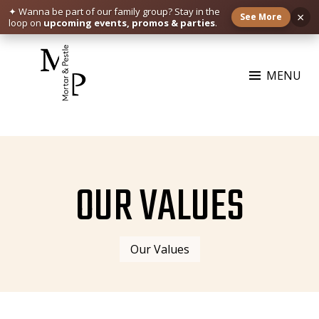
✦ Wanna be part of our family group?
Stay in the
×
See More
loop on
upcoming events, promos & parties
.
Skip
to
MENU
content
MORTAR & PESTLE
Restaurant | Cafe | Cocktails A modern take on age old recipe.
OUR VALUES
Our Values